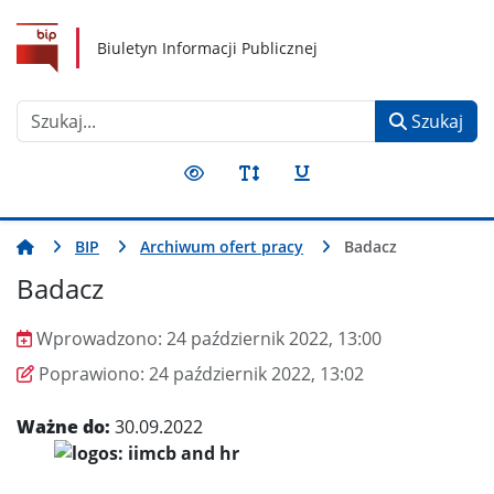
TPL_GOVARTICLE_BTN_MENU
TPL_GOVARTICLE_BTN_CONTENT
TPL_GOVARTICLE_BTN_TOOLS
Biuletyn Informacji Publicznej
Szukaj...
Szukaj
BIP
Archiwum ofert pracy
Badacz
Badacz
Wprowadzono:
24 październik 2022, 13:00
Wprowadzono
Poprawiono
Poprawiono:
24 październik 2022, 13:02
Ważne do:
30.09.2022